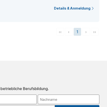
Details & Anmeldung
‹‹
‹
1
›
››
 betriebliche Berufsbildung.