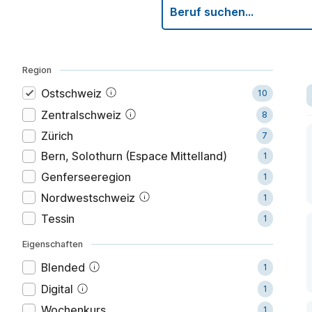
Beruf suchen...
Region
Ostschweiz
10
Zentralschweiz
8
Zürich
7
Bern, Solothurn (Espace Mittelland)
1
Genferseeregion
1
Nordwestschweiz
1
Tessin
1
Eigenschaften
blended
1
digital
1
wochenkurs
1